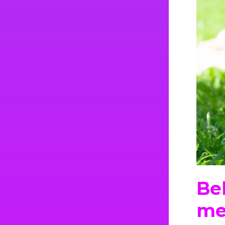
Be
me