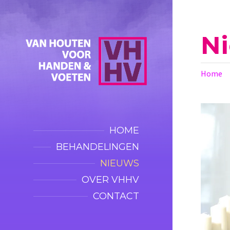
N
Home
HOME
BEHANDELINGEN
NIEUWS
OVER VHHV
CONTACT