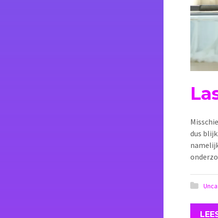
La
Misschie
dus blij
namelijk
onderzoe
Unca
LEE