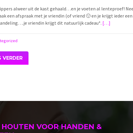
slippers alweer uit de kast gehaald…en je voeten al lenteproef! Ne
ak een afspraak met je vriendin (of vriend 🙂 en je krijgt ieder een
ndeling….je vriendin krijgt dit natuurlijk cadeau*.
[…]
tegorized
S VERDER
 HOUTEN VOOR HANDEN &