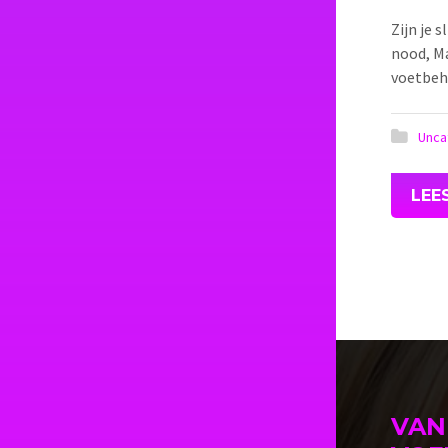
Zijn je 
nood, Ma
voetbeha
Unca
LEE
VAN