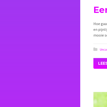
Ee
Hoe gaat
en pijnl
mooie sc
Unca
LEE