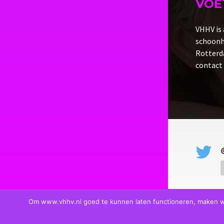
VOE
VHHV is 
schoonhe
Rotterda
contact 
Om www.vhhv.nl goed te kunnen laten functioneren, maken wij 
Copyright