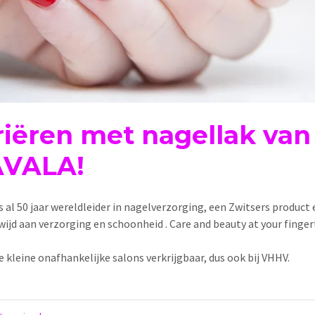
riëren met nagellak van
VALA!
s al 50 jaar wereldleider in nagelverzorging, een Zwitsers product 
ewijd aan verzorging en schoonheid . Care and beauty at your fingert
e kleine onafhankelijke salons verkrijgbaar, dus ook bij VHHV.