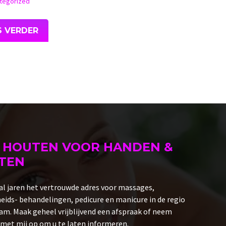
tegorized
S VERDER
 HOUTEN VOOR HANDEN &
TEN
al jaren het vertrouwde adres voor massages,
ids- behandelingen, pedicure en manicure in de regio
m. Maak geheel vrijblijvend een afspraak of neem
met mij op om u te laten informeren.