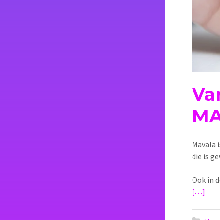
Va
MA
Mavala i
die is g
Ook in d
[…]