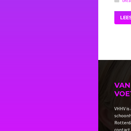
Unca
LEE
VAN
VOE
VHHV is 
schoonhe
Rotterda
contact 